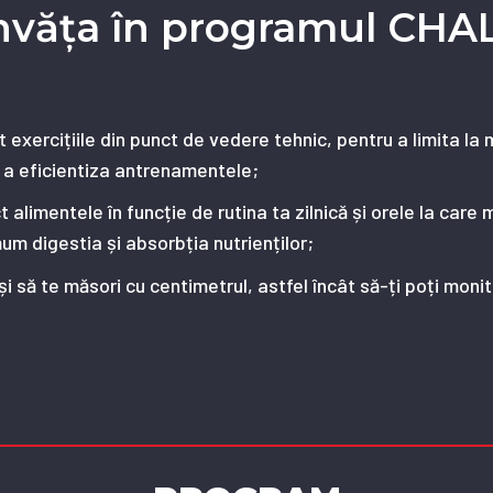
învăța în programul CH
 exercițiile din punct de vedere tehnic, pentru a limita la
 a eficientiza antrenamentele;
alimentele în funcție de rutina ta zilnică și orele la care 
um digestia și absorbția nutrienților;
i să te măsori cu centimetrul, astfel încât să-ți poți moni