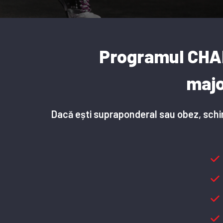
Programul
CHA
maj
Dacă ești supraponderal sau obez, schim