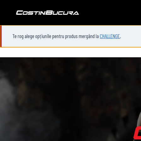
Skip
to
content
Te rog alege opțiunile pentru produs mergând la
CHALLENGE
.