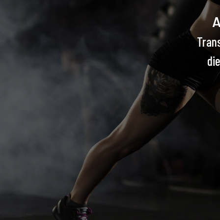
A
Trans
di