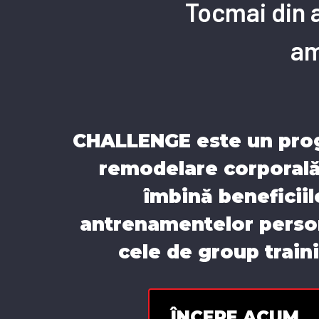
Tocmai din a
am
CHALLENGE
este un pro
remodelare corporală
îmbină beneficiil
antrenamentelor perso
cele de group train
ÎNCEPE ACUM