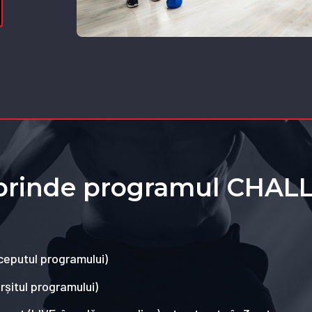
prinde programul CHAL
începutul programului)
ârșitul programului)