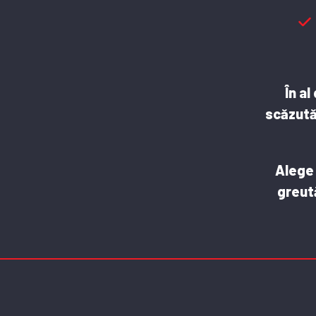
În al
scăzută,
Alege 
greută