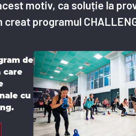
cest motiv, ca soluție la prov
 creat programul CHALLEN
gram de
 care
e
nale cu
ing.