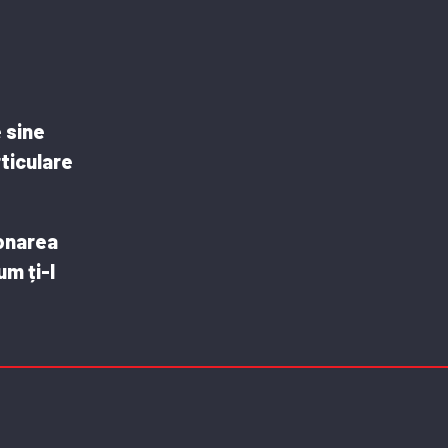
e sine
rticulare
ionarea
um ți-l