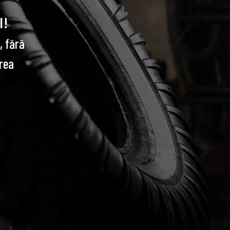
l!
, fără
rea