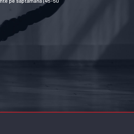
amente pe săptămână (45-50