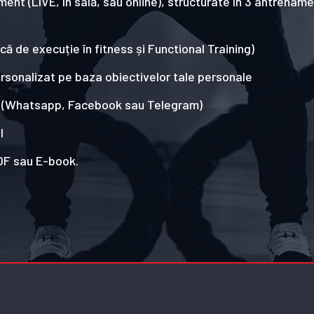
ment (LIVE, în sală, sau online), structurate în 3 antren
ă de execuție în fitness și Functional Training)
rsonalizat pe baza obiectivelor tale personale
e (Whatsapp, Facebook sau Telegram)
l
PDF sau E-book.