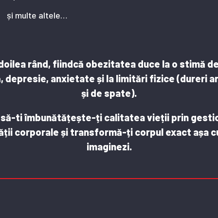
și multe altele…
 doilea rând, fiindcă obezitatea duce la o stimă d
 depresie, anxietate și la limitări fizice (dureri a
și de spate).
să-ti îmbunătățește-ți calitatea vieții prin gest
ții corporale și transformă-ți corpul exact așa c
imaginezi.