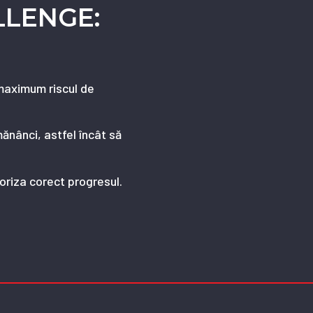
ALLENGE:
 maximum riscul de
mănânci, astfel încât să
toriza corect progresul.