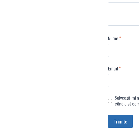
Nume
*
Email
*
Salvează-mi nu
când o să co