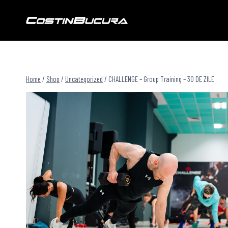
Skip
to
content
Home
/
Shop
/
Uncategorized
/
CHALLENGE – Group Training – 30 DE ZILE