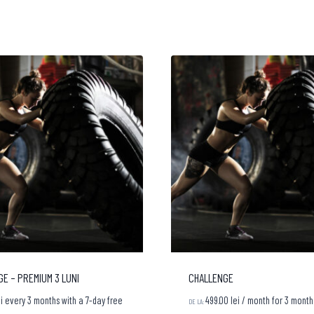
E – PREMIUM 3 LUNI
CHALLENGE
i
every 3 months with a 7-day free
499.00
lei
/ month for 3 month
DE LA: