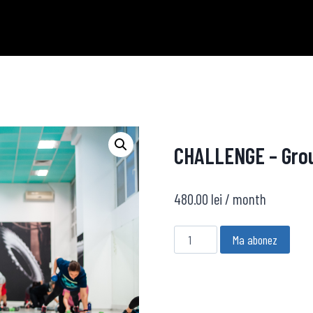
CHALLENGE – Group
480.00
lei
/ month
Cantitate
Ma abonez
CHALLENGE
-
Group
Training