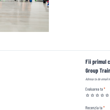
-
30
DE
ZILE
Fii primul
Group Train
Adresa ta de email nu
Evaluarea ta
*
Recenzia ta
*