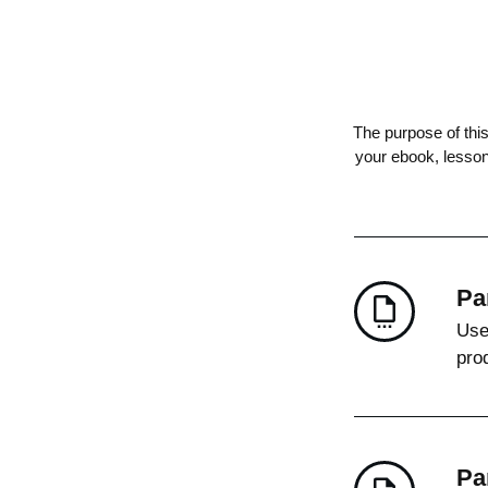
The purpose of this
your ebook, lesso
Par
Use
pro
Par