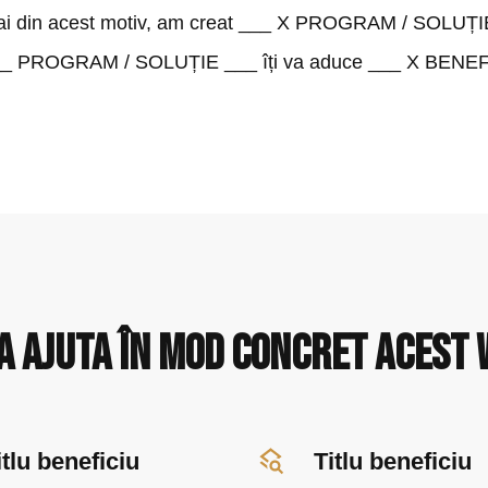
i din acest motiv, am creat ___ X PROGRAM / SOLUȚI
__ PROGRAM / SOLUȚIE ___ îți va aduce ___ X BENEFI
a ajuta În mod concret acest
itlu beneficiu
Titlu beneficiu