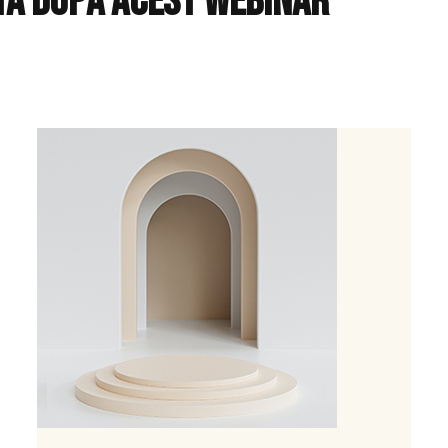
 ta dupĂ acest webinar