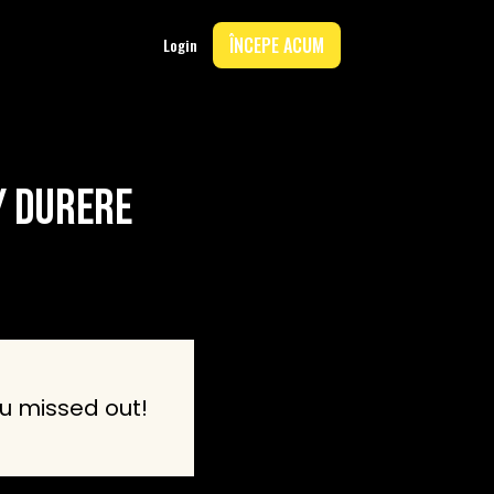
ÎNCEPE ACUM
Login
Y DURERE
u missed out!