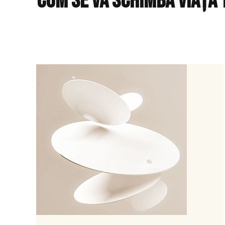
Cum se va schimba viaȚa