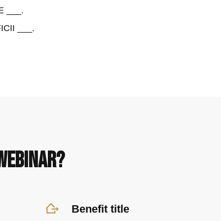
E ___.
CII ___.
 webinar?
Benefit title