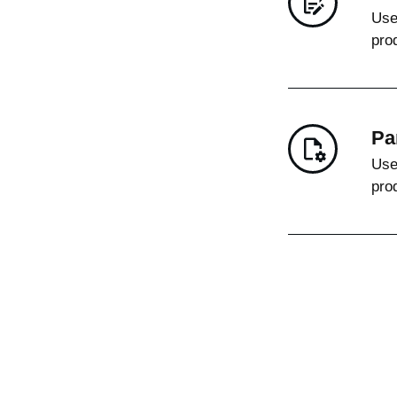
Use
pro
Par
Use
pro