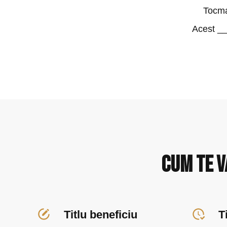
Tocma
Acest _
Cum te v
Titlu beneficiu
T